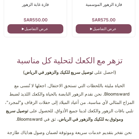
فازة الزهور الموسمية
فازة غابة الزهور
SAR550.00
SAR575.00
عرض التفاصيل
عرض التفاصيل
تزهر مع الكعك لتحلية كل مناسبة
(احصل على
توصيل سريع للكيك والزهور في الرياض
)
الحياة مليئة باللحظات التي تستحق الاحتفال. اجعلها لا تُنسى مع
Bloomsward. نحن نقدم الزهور النابضة بالحياة والكعك اللذيذ لضبط
المزاج المثالي لأي مناسبة. من أعياد الميلاد إلى حفلات الزفاف و"لمجرد"،
تلبي باقات الزهور والكعك لدينا جميع الأذواق. للحصول على
توصيل سريع
وموثوق به للكيك والزهور في الرياض
، ثق في Bloomsward.
نحن نفخر بتقديم خدمات سريعة وموثوقة لضمان وصول هداياك طازجة