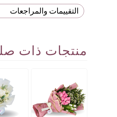
التقييمات والمراجعات
منتجات ذات صل
Attraction
SAR4
فاصيل
قيمة المضافة)