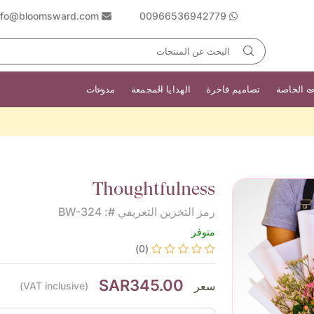
nfo@bloomsward.com
00966536942779
ت الخاصة
تصاميم فاخرة
الهدايا المجمعة
مدونات
Thoughtfulness
رمز التخزين التعريفي #: BW-324
متوفر
(0)
SAR345.00
سعر
(VAT inclusive)