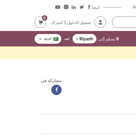
i
اتبعنا
0
\
تسجيل الدخول
اشتراك
عربي
يسلم إلى :
Riyadh
لغة
مشاركه فى