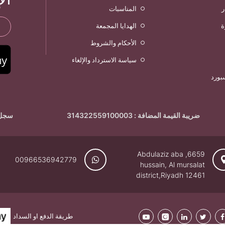
ر
المناسبات
ة
الهدايا المجمعة
الأحكام والشروط
سياسة الاسترداد والإلغاء
بورد
ضريبة القيمة المضافة : 314322559100003
سجل تجار
6659, Abdulaziz aba
00966536942779
hussain, Al mursalat
district,Riyadh 12461
طريقة الدفع او السداد