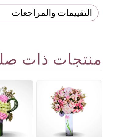
التقييمات والمراجعات
منتجات ذات صل
Royal R
SAR3
فاصيل
قيمة المضافة)