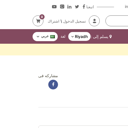
i
اتبعنا
0
\
تسجيل الدخول
اشتراك
عربي
يسلم إلى :
Riyadh
لغة
مشاركه فى