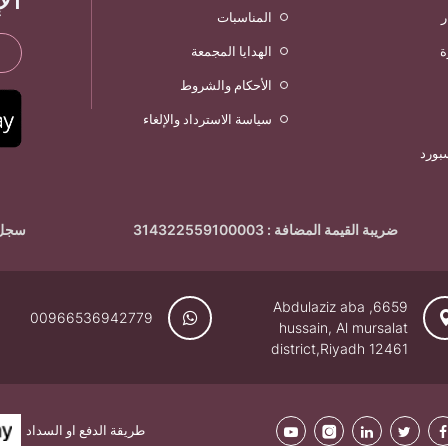
ر
المناسبات
ة
الهدايا المجمعة
الأحكام والشروط
سياسة الاسترداد والإلغاء
بورد
ضريبة القيمة المضافة : 314322559100003
سجل تجار
6659, Abdulaziz aba
00966536942779
hussain, Al mursalat
district,Riyadh 12461
طريقة الدفع او السداد