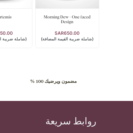
rtemis
Morning Dew - One faced
Design
50.00
SAR650.00
عرض التفاصيل
عرض الت
(شاملة ضريبة القيمة المضافة)
(شاملة ضريبة ال
مضمون ويرضيك 100 %
روابط سريعة