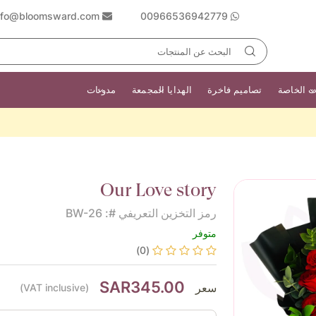
nfo@bloomsward.com
00966536942779
ت الخاصة
تصاميم فاخرة
الهدايا المجمعة
مدونات
Our Love story
رمز التخزين التعريفي #: BW-26
متوفر
(0)
SAR345.00
سعر
(VAT inclusive)